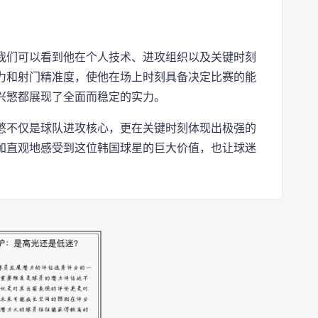
我们可以看到他在个人技术、进攻组织以及关键时刻
力和射门精准度，使他在场上时刻具备决定比赛的能
兴慜都展现了全面而稳定的实力。
慜不仅是球队进攻核心，更在关键时刻体现出极强的
加直观地感受到这位韩国球星的巨大价值，也让球迷