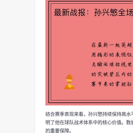
结合赛季表现来看，孙兴慜持续保持高水
明了他在球队战术体系中的核心价值。数
的重要保障。