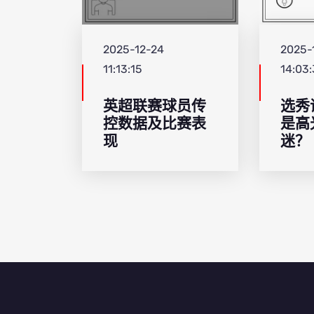
2025-12-24
2025-
11:13:15
14:03
英超联赛球员传
选秀
控数据及比赛表
是高
现
迷？