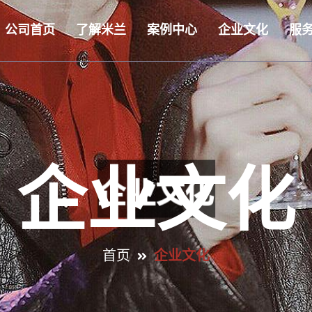
公司首页
了解米兰
案例中心
企业文化
服
企业文化
首页
企业文化