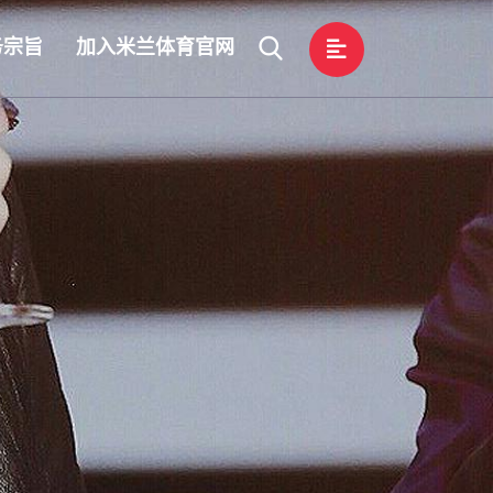
务宗旨
加入米兰体育官网