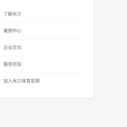
了解米兰
案例中心
企业文化
服务宗旨
加入米兰体育官网