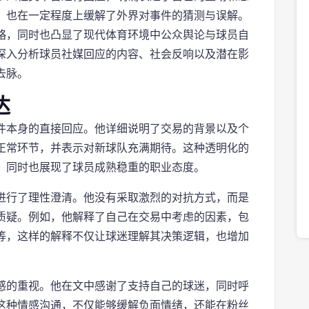
，也在一定程度上缓解了外界对事件的猜测与误解。
略，同时也凸显了现代体育环境中公众舆论与球员自
深入分析球员社媒回应的内容、社会反响以及潜在影
去脉。
达
件本身的直接回应。他详细说明了交易的背景以及个
正常环节，并表示对新球队充满期待。这种透明化的
，同时也展现了球员成熟稳重的职业态度。
进行了理性澄清。他没有采取激烈的对抗方式，而是
质疑。例如，他解释了自己在交易中考虑的因素，包
等，这样的解释不仅让球迷理解其决策逻辑，也增加
感的重视。他在文中感谢了支持自己的球迷，同时呼
这种情感沟通，不仅能够缓解负面情绪，还能在粉丝