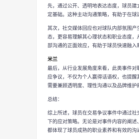
先，通过公开、透明地表达态度，球员建
定基础。这种主动沟通策略，有助于在球
其次，社交媒体回应也对球队内部氛围产
态，更容易理解其心理状态和职业态度，
部沟通的正面效应，有助于球员快速融入
米兰
最后，从行业发展角度来看，此类事件对
应争议，不仅为个人赢得话语权，也提醒
需要兼顾透明度、理性沟通以及品牌维护
总结：
综上所述，球员在交易争议事件中通过社
下的应对策略。无论是对事件内容的阐述
都体现了球员成熟的职业素养和有效的沟