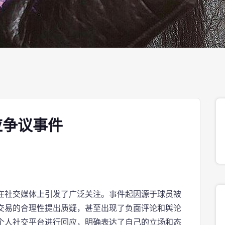
应争议事件
在社交媒体上引发了广泛关注。事件起因源于球员被
交易的合理性提出质疑，甚至出现了负面评论和舆论
个人社交平台进行回应，明确表达了自己的立场和态