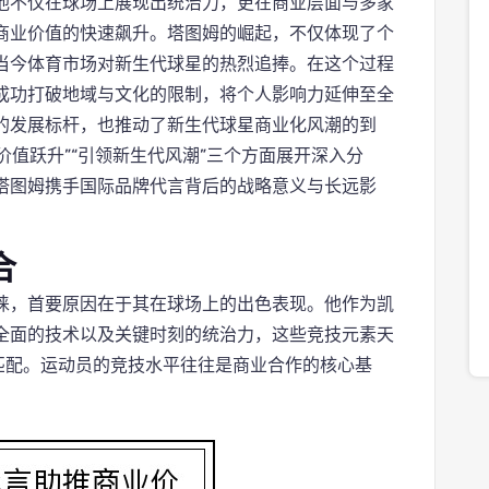
他不仅在球场上展现出统治力，更在商业层面与多家
商业价值的快速飙升。塔图姆的崛起，不仅体现了个
当今体育市场对新生代球星的热烈追捧。在这个过程
成功打破地域与文化的限制，将个人影响力延伸至全
的发展标杆，也推动了新生代球星商业化风潮的到
价值跃升”“引领新生代风潮”三个方面展开深入分
塔图姆携手国际品牌代言背后的战略意义与长远影
合
睐，首要原因在于其在球场上的出色表现。他作为凯
全面的技术以及关键时刻的统治力，这些竞技元素天
匹配。运动员的竞技水平往往是商业合作的核心基