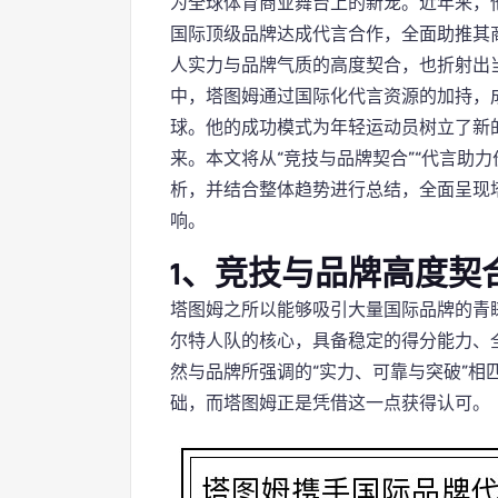
为全球体育商业舞台上的新宠。近年来，
国际顶级品牌达成代言合作，全面助推其
人实力与品牌气质的高度契合，也折射出
中，塔图姆通过国际化代言资源的加持，
球。他的成功模式为年轻运动员树立了新
来。本文将从“竞技与品牌契合”“代言助力
析，并结合整体趋势进行总结，全面呈现
响。
1、竞技与品牌高度契
塔图姆之所以能够吸引大量国际品牌的青
尔特人队的核心，具备稳定的得分能力、
然与品牌所强调的“实力、可靠与突破”相
础，而塔图姆正是凭借这一点获得认可。