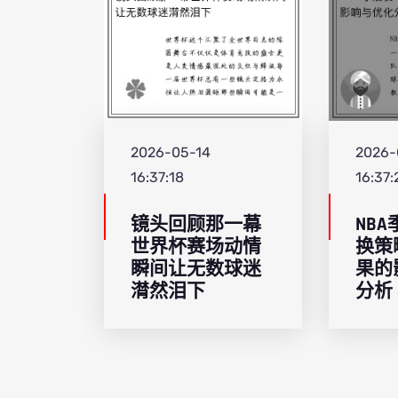
2026-05-14
2026-
16:37:18
16:37:
镜头回顾那一幕
NB
世界杯赛场动情
换策
瞬间让无数球迷
果的
潸然泪下
分析