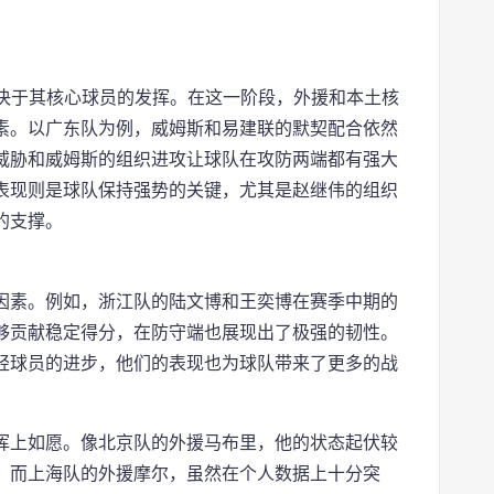
取决于其核心球员的发挥。在这一阶段，外援和本土核
素。以广东队为例，威姆斯和易建联的默契配合依然
威胁和威姆斯的组织进攻让球队在攻防两端都有强大
表现则是球队保持强势的关键，尤其是赵继伟的组织
的支撑。
因素。例如，浙江队的陆文博和王奕博在赛季中期的
够贡献稳定得分，在防守端也展现出了极强的韧性。
轻球员的进步，他们的表现也为球队带来了更多的战
挥上如愿。像北京队的外援马布里，他的状态起伏较
。而上海队的外援摩尔，虽然在个人数据上十分突