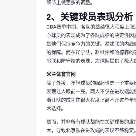
细节上做更多的调整。
2、关键球员表现分析
CBA赛季中期，各队的战绩很大程度上
心球员的表现成为了各队成绩的决定性因
是他们保持竞争力的关键。易建联的内线
的保障。而在辽宁队，赵继伟和哈德森的
串联和防守端的表现，为球队提供了极大
米兰体育官网
除了外援，年轻球员的崛起也是一个重要
表现让人眼前一亮。两人不仅在进攻端能
浙江队的成功在很大程度上离不开这些年
术选择。
然而，并非所有球队都能在关键球员的发
大，导致北京队在进攻端的表现不够稳定