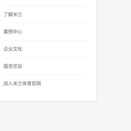
了解米兰
案例中心
企业文化
服务宗旨
加入米兰体育官网