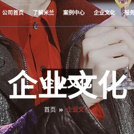
公司首页
了解米兰
案例中心
企业文化
服
企业文化
首页
企业文化