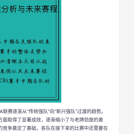
联赛逐渐从“传统强队”向“新兴强队”过渡的趋势。
方面取得了显著成效，逐渐缩小了与老牌劲旅的差
的竞争奠定了基础，各队在接下来的比赛中还需要在