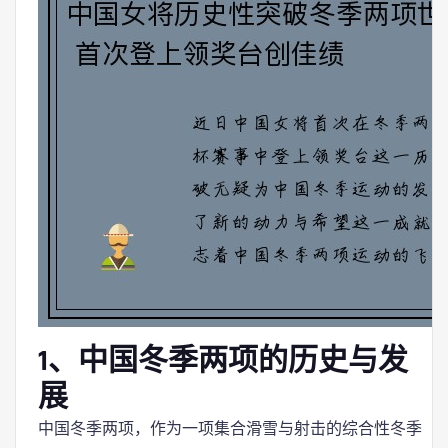
1、中国冬季两项的历史与发
展
中国冬季两项，作为一项集合滑雪与射击的综合性冬季