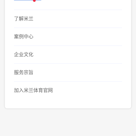
了解米兰
案例中心
企业文化
服务宗旨
加入米兰体育官网