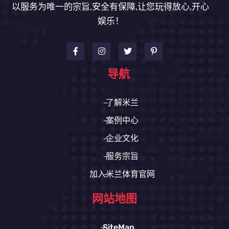
以服务为唯一的宗旨,安全有保障,让您玩得放心,开心
娱乐！
导航
了解米兰
案例中心
企业文化
服务宗旨
加入米兰体育官网
网站地图
SiteMap