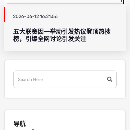
2026-06-12 16:21:56
五大联赛因一举动引发热议登顶热搜
榜，引爆全网讨论引发关注
导航