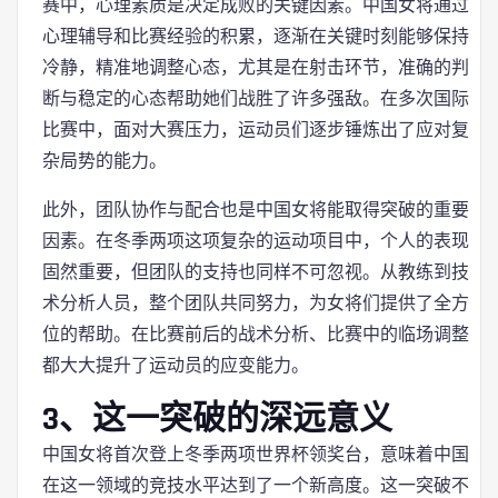
赛中，心理素质是决定成败的关键因素。中国女将通过
心理辅导和比赛经验的积累，逐渐在关键时刻能够保持
冷静，精准地调整心态，尤其是在射击环节，准确的判
断与稳定的心态帮助她们战胜了许多强敌。在多次国际
比赛中，面对大赛压力，运动员们逐步锤炼出了应对复
杂局势的能力。
此外，团队协作与配合也是中国女将能取得突破的重要
因素。在冬季两项这项复杂的运动项目中，个人的表现
固然重要，但团队的支持也同样不可忽视。从教练到技
术分析人员，整个团队共同努力，为女将们提供了全方
位的帮助。在比赛前后的战术分析、比赛中的临场调整
都大大提升了运动员的应变能力。
3、这一突破的深远意义
中国女将首次登上冬季两项世界杯领奖台，意味着中国
在这一领域的竞技水平达到了一个新高度。这一突破不