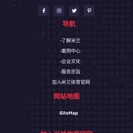
导航
了解米兰
案例中心
企业文化
服务宗旨
加入米兰体育官网
网站地图
SiteMap