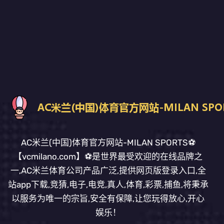
AC米兰(中国)体育官方网站-MILAN SPORTS⚽️
【vcmilano.com】⚽️是世界最受欢迎的在线品牌之
一,AC米兰体育公司产品广泛,提供网页版登录入口,全
站app下载,竞猜,电子,电竞,真人,体育,彩票,捕鱼,将秉承
以服务为唯一的宗旨,安全有保障,让您玩得放心,开心
娱乐！