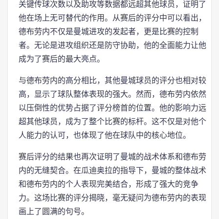
关键传球次数以及助攻等数据都远超其他球员，证明了
他在场上无可替代的作用。从赛后的评分中可以看出，
德布劳内不仅是曼城进攻的发起者，更是比赛的控制
者。无论是进攻组织还是防守协助，他的全面能力让他
成为了赛后的最大亮点。
与德布劳内的高分相比，其他曼城球员的评分也相对较
高，显示了球队整体表现的强大。然而，德布劳内依然
以压倒性的优势占据了评分榜首的位置。他的影响力远
超其他球员，成为了整个比赛的标杆。这不仅是对他个
人能力的认可，也体现了他在球队中的核心地位。
赛后评分的结果也再次证明了曼城的战术体系和德布劳
内的无缝契合。在瓜迪奥拉的指导下，曼城的整体战术
和德布劳内的个人表现完美结合，形成了强大的竞争
力。这场比赛的评分揭晓，毫无疑问为德布劳内的表现
画上了圆满的句号。