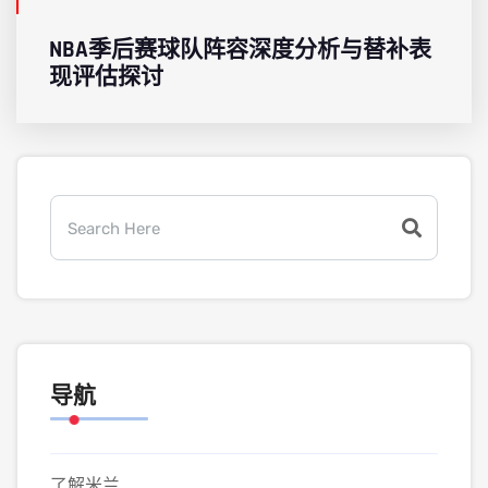
NBA季后赛球队阵容深度分析与替补表
现评估探讨
导航
了解米兰