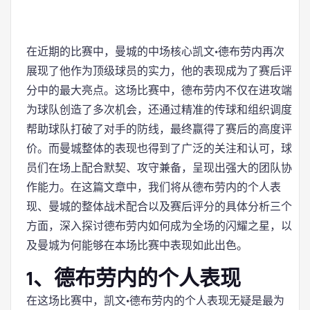
在近期的比赛中，曼城的中场核心凯文·德布劳内再次
展现了他作为顶级球员的实力，他的表现成为了赛后评
分中的最大亮点。这场比赛中，德布劳内不仅在进攻端
为球队创造了多次机会，还通过精准的传球和组织调度
帮助球队打破了对手的防线，最终赢得了赛后的高度评
价。而曼城整体的表现也得到了广泛的关注和认可，球
员们在场上配合默契、攻守兼备，呈现出强大的团队协
作能力。在这篇文章中，我们将从德布劳内的个人表
现、曼城的整体战术配合以及赛后评分的具体分析三个
方面，深入探讨德布劳内如何成为全场的闪耀之星，以
及曼城为何能够在本场比赛中表现如此出色。
1、德布劳内的个人表现
在这场比赛中，凯文·德布劳内的个人表现无疑是最为