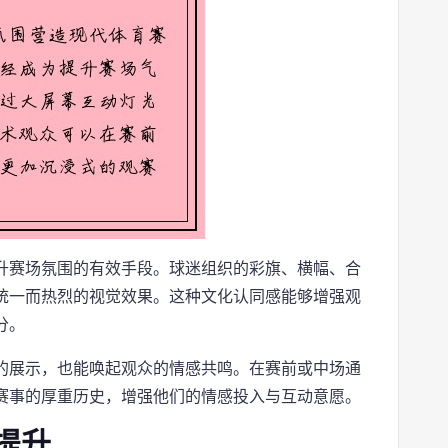
升赛场氛围的有效手段。球迷组织的彩旗、横幅、合
统一而热烈的视觉效果。这种文化认同感能够增强观
分。
的展示，也能唤起观众的情感共鸣。在赛前或中场通
赛事的厚重历史，增强他们的情感投入与互动意愿。
提升