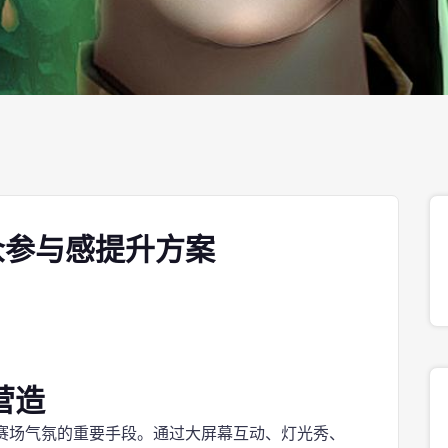
众参与感提升方案
营造
赛场气氛的重要手段。通过大屏幕互动、灯光秀、