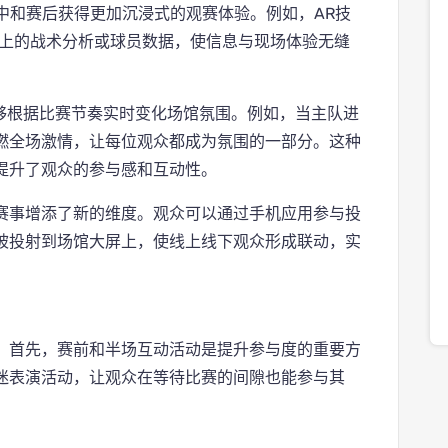
赛中和赛后获得更加沉浸式的观赛体验。例如，AR技
场上的战术分析或球员数据，使信息与现场体验无缝
能够根据比赛节奏实时变化场馆氛围。例如，当主队进
燃全场激情，让每位观众都成为氛围的一部分。这种
提升了观众的参与感和互动性。
赛事增添了新的维度。观众可以通过手机应用参与投
被投射到场馆大屏上，使线上线下观众形成联动，实
。首先，赛前和半场互动活动是提升参与度的重要方
迷表演活动，让观众在等待比赛的间隙也能参与其