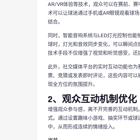
AR/VR体验等技术，观众可以在赛前、
术可以让球迷通过手机或AR眼镜观看球
结合。
同时，智能音响系统与LED灯光控制也
球时，灯光和音效同步变化，可以瞬间点
技术手段不仅增强了视觉和听觉感受，还
此外，社交媒体平台的实时互动功能也为
票、竞猜或发表即时评论，这些内容可以
现全方位的氛围提升。
2、观众互动机制优化
增强观众参与感，离不开完善的互动机制
式。通过设置趣味小游戏、抽奖环节或球
中，从而形成连续的情绪投入。