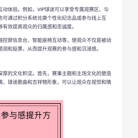
动体验。例如，VIP球迷可以享受专属观赛区、与
也可通过积分系统兑换个性化纪念品或参与线上互
够有效提高观众的归属感和忠诚度。
触控屏信息台、智能座椅互动等，使观众不仅是被动
预测和投票，从而提升观赛的参与感和沉浸感。
深厚的文化积淀。首先，赛事主题和主场文化的塑造
演、球迷歌曲和吉祥物形象，可以让观众在视觉和情