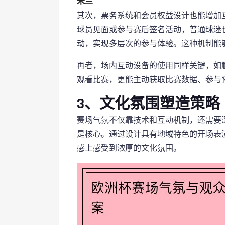
米兰
其次，票务系统和会员权益设计也能增加互
球员见面或参与赛后签名活动，普通球迷
动，实现多层次的参与体验。这种机制能
再者，场内互动设备的使用同样关键，如
观看比赛，更能主动获取比赛数据、参与
3、文化氛围塑造策略
赛场气氛不仅靠技术和互动机制，还需要
是核心。通过设计具有地域特色的开场表
感上感受到浓厚的文化氛围。