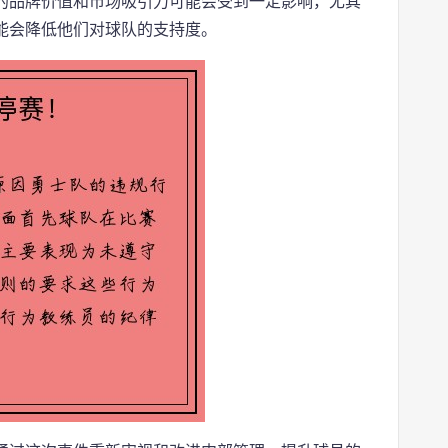
的品牌价值和市场吸引力可能会受到一定影响，尤其
能会降低他们对球队的支持度。