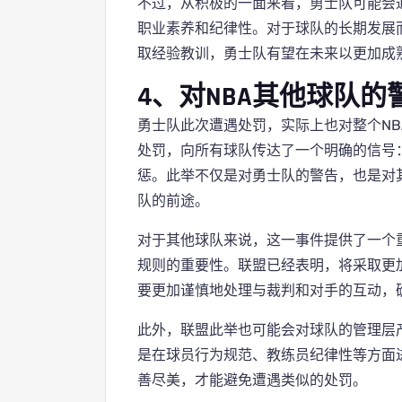
不过，从积极的一面来看，勇士队可能会
职业素养和纪律性。对于球队的长期发展
取经验教训，勇士队有望在未来以更加成
4、对NBA其他球队的
勇士队此次遭遇处罚，实际上也对整个N
处罚，向所有球队传达了一个明确的信号
惩。此举不仅是对勇士队的警告，也是对
队的前途。
对于其他球队来说，这一事件提供了一个
规则的重要性。联盟已经表明，将采取更
要更加谨慎地处理与裁判和对手的互动，
此外，联盟此举也可能会对球队的管理层
是在球员行为规范、教练员纪律性等方面
善尽美，才能避免遭遇类似的处罚。