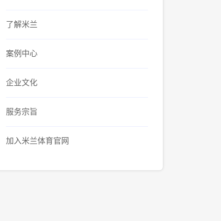
了解米兰
案例中心
企业文化
服务宗旨
加入米兰体育官网