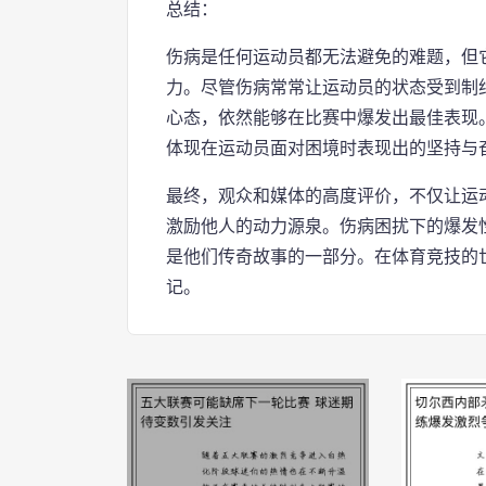
总结：
伤病是任何运动员都无法避免的难题，但
力。尽管伤病常常让运动员的状态受到制
心态，依然能够在比赛中爆发出最佳表现
体现在运动员面对困境时表现出的坚持与
最终，观众和媒体的高度评价，不仅让运
激励他人的动力源泉。伤病困扰下的爆发
是他们传奇故事的一部分。在体育竞技的
记。