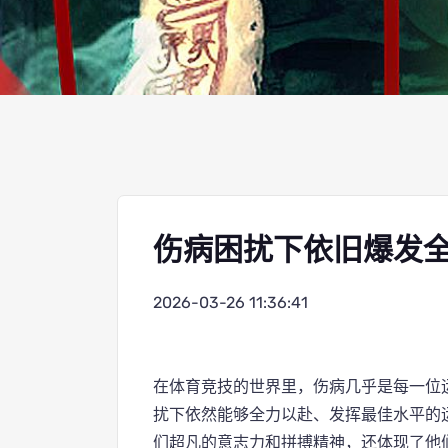
伤病困扰下依旧爆发
2026-03-26 11:36:41
在体育竞技的世界里，伤病几乎是每一位
扰下依然能够全力以赴、发挥最佳水平的
们超凡的意志力和拼搏精神，还体现了他