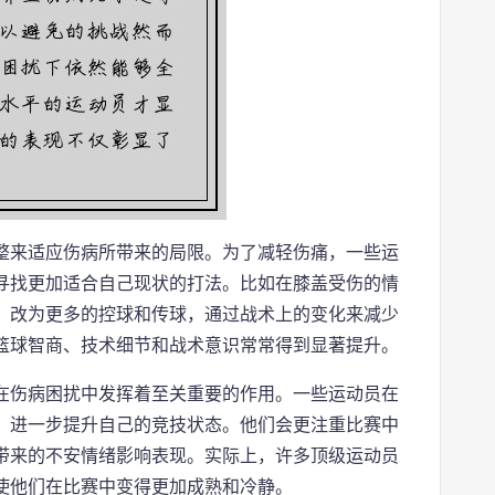
整来适应伤病所带来的局限。为了减轻伤痛，一些运
寻找更加适合自己现状的打法。比如在膝盖受伤的情
，改为更多的控球和传球，通过战术上的变化来减少
篮球智商、技术细节和战术意识常常得到显著提升。
在伤病困扰中发挥着至关重要的作用。一些运动员在
，进一步提升自己的竞技状态。他们会更注重比赛中
带来的不安情绪影响表现。实际上，许多顶级运动员
使他们在比赛中变得更加成熟和冷静。