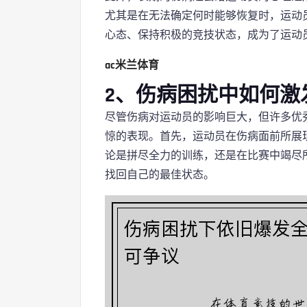
尤其是在无法确定何时能够恢复时，运动
心态、保持积极的竞技状态，成为了运动
ac米兰体育
2、伤病困扰中如何激
尽管伤病对运动员的影响巨大，但许多优
惊的表现。首先，运动员在伤病面前所展
论是拼尽全力的训练，还是在比赛中竭尽
找回自己的最佳状态。