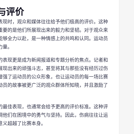
与评价
表现时，观众和媒体往往给予他们极高的评价。这种
重要的是他们所展现出来的毅力和坚韧。对于观众来
能够全力以赴，是一种情感上的共鸣和认同。运动员
力量。
的表现更是成为新闻报道和专题分析的焦点。记者和
展现出来的顽强斗志，甚至将其与那些没有经历过伤
增强了运动员的公众形象，也让运动员的每一场比赛
动员的故事被更广泛的观众群体所知晓，并且激励了
的最佳表现，也通常会给予更高的评价标准。这种评
调他们在困境中的勇气与坚持。因此，伤病往往让运
意义超越了比赛本身。