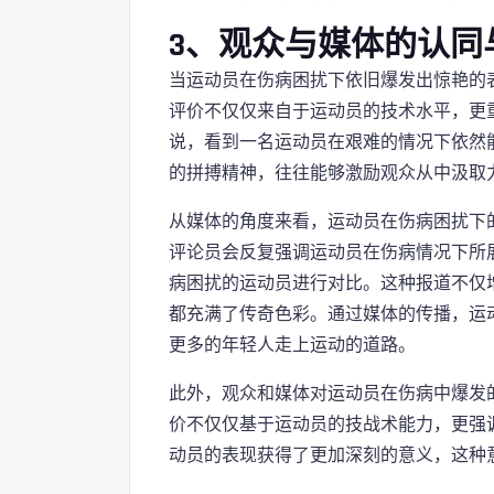
3、观众与媒体的认同
当运动员在伤病困扰下依旧爆发出惊艳的
评价不仅仅来自于运动员的技术水平，更
说，看到一名运动员在艰难的情况下依然
的拼搏精神，往往能够激励观众从中汲取
从媒体的角度来看，运动员在伤病困扰下
评论员会反复强调运动员在伤病情况下所
病困扰的运动员进行对比。这种报道不仅
都充满了传奇色彩。通过媒体的传播，运
更多的年轻人走上运动的道路。
此外，观众和媒体对运动员在伤病中爆发
价不仅仅基于运动员的技战术能力，更强
动员的表现获得了更加深刻的意义，这种