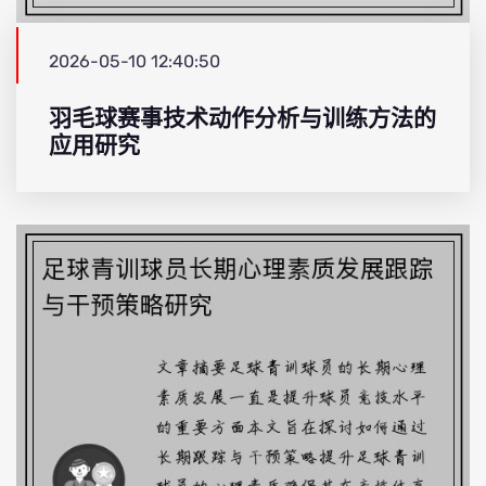
2026-05-10 12:40:50
羽毛球赛事技术动作分析与训练方法的
应用研究