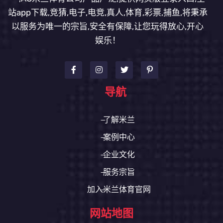
站app下载,竞猜,电子,电竞,真人,体育,彩票,捕鱼,将秉承
以服务为唯一的宗旨,安全有保障,让您玩得放心,开心
娱乐！
导航
了解米兰
案例中心
企业文化
服务宗旨
加入米兰体育官网
网站地图