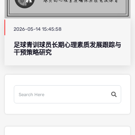
2026-05-14 15:45:58
足球青训球员长期心理素质发展跟踪与
干预策略研究