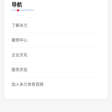
导航
了解米兰
案例中心
企业文化
服务宗旨
加入米兰体育官网