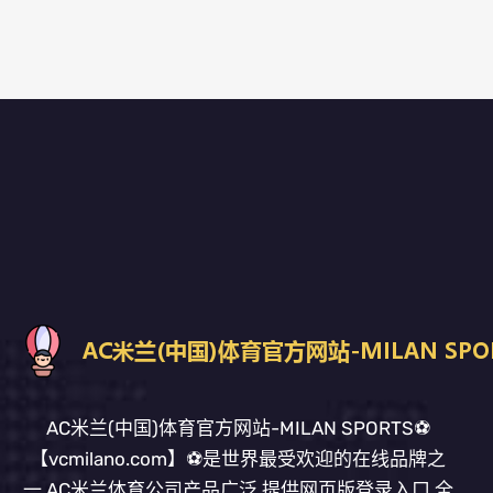
AC米兰(中国)体育官方网站-MILAN SPORTS⚽️
【vcmilano.com】⚽️是世界最受欢迎的在线品牌之
一,AC米兰体育公司产品广泛,提供网页版登录入口,全