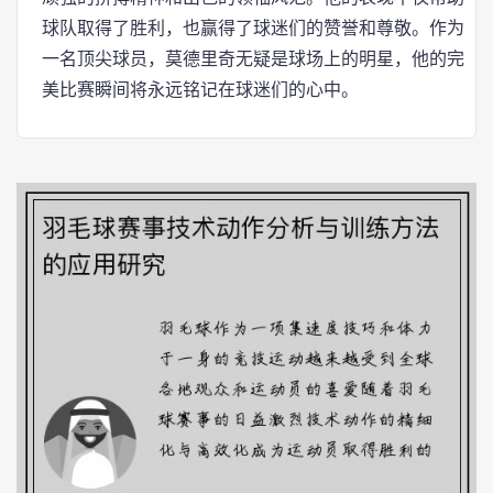
球队取得了胜利，也赢得了球迷们的赞誉和尊敬。作为
一名顶尖球员，莫德里奇无疑是球场上的明星，他的完
美比赛瞬间将永远铭记在球迷们的心中。