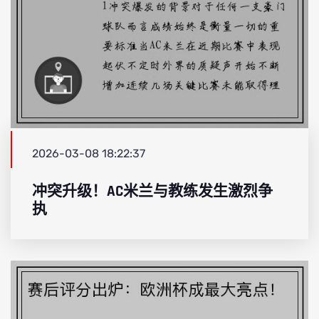
2026-03-08 18:22:37
冲突升级！AC米兰与教练发生激烈争
执