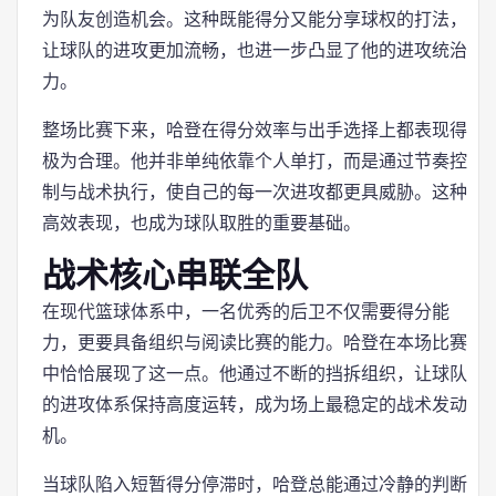
为队友创造机会。这种既能得分又能分享球权的打法，
让球队的进攻更加流畅，也进一步凸显了他的进攻统治
力。
整场比赛下来，哈登在得分效率与出手选择上都表现得
极为合理。他并非单纯依靠个人单打，而是通过节奏控
制与战术执行，使自己的每一次进攻都更具威胁。这种
高效表现，也成为球队取胜的重要基础。
战术核心串联全队
在现代篮球体系中，一名优秀的后卫不仅需要得分能
力，更要具备组织与阅读比赛的能力。哈登在本场比赛
中恰恰展现了这一点。他通过不断的挡拆组织，让球队
的进攻体系保持高度运转，成为场上最稳定的战术发动
机。
当球队陷入短暂得分停滞时，哈登总能通过冷静的判断