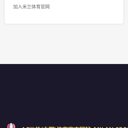
加入米兰体育官网