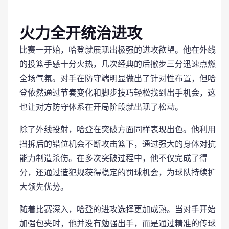
火力全开统治进攻
比赛一开始，哈登就展现出极强的进攻欲望。他在外线
的投篮手感十分火热，几次经典的后撤步三分迅速点燃
全场气氛。对手在防守端明显做出了针对性布置，但哈
登依然通过节奏变化和脚步技巧轻松找到出手机会，这
也让对方防守体系在开局阶段就出现了松动。
除了外线投射，哈登在突破方面同样表现出色。他利用
挡拆后的错位机会不断攻击篮下，通过强大的身体对抗
能力制造杀伤。在多次突破过程中，他不仅完成了得
分，还通过造犯规获得稳定的罚球机会，为球队持续扩
大领先优势。
随着比赛深入，哈登的进攻选择更加成熟。当对手开始
加强包夹时，他并没有勉强出手，而是通过精准的传球