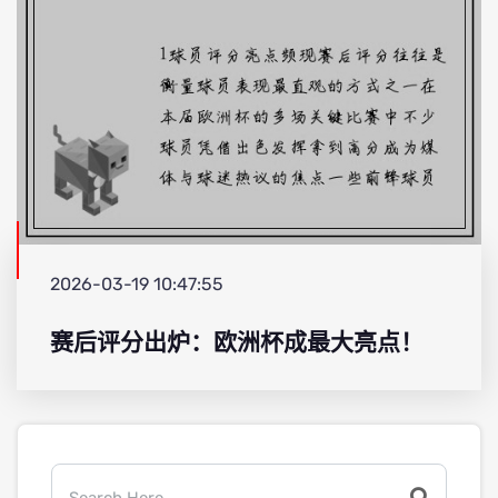
2026-03-19 10:47:55
赛后评分出炉：欧洲杯成最大亮点！