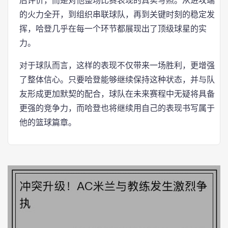
后评价，而是对他整场比赛表现的真实写照。从进攻端
的火力全开，到组织串联球队，再到关键时刻的稳定发
挥，哈登几乎在每一个环节都展现出了顶级球星的实
力。
对于球队而言，这样的表现不仅带来一场胜利，更增强
了整体信心。只要哈登能够继续保持这种状态，并与队
友形成更加默契的配合，球队在未来赛程中无疑将具备
更强的竞争力，而哈登也将继续用自己的表现书写属于
他的篮球篇章。