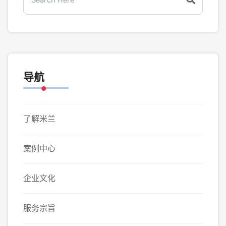
导航
了解米兰
案例中心
企业文化
服务宗旨