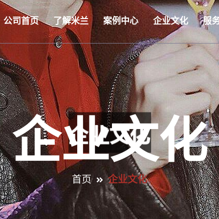
公司首页
了解米兰
案例中心
企业文化
服
企业文化
首页
企业文化