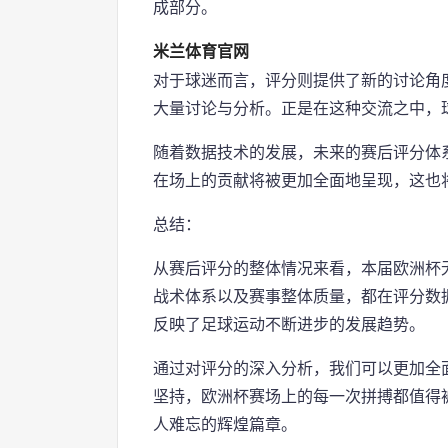
成部分。
米兰体育官网
对于球迷而言，评分则提供了新的讨论角
大量讨论与分析。正是在这种交流之中，
随着数据技术的发展，未来的赛后评分体
在场上的贡献将被更加全面地呈现，这也
总结：
从赛后评分的整体情况来看，本届欧洲杯
战术体系以及赛事整体质量，都在评分数
反映了足球运动不断进步的发展趋势。
通过对评分的深入分析，我们可以更加全
坚持，欧洲杯赛场上的每一次拼搏都值得
人难忘的辉煌篇章。