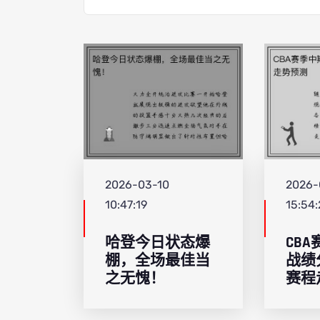
2026-03-10
2026-
10:47:19
15:54:
哈登今日状态爆
CB
棚，全场最佳当
战绩
之无愧！
赛程