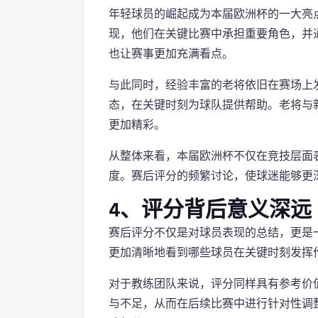
年轻球员的崛起成为本届欧洲杯的一大亮
现，他们在关键比赛中承担重要角色，并
也让赛事更加充满看点。
与此同时，经验丰富的老将依旧在赛场上
态，在关键时刻为球队提供帮助。老将与
更加精彩。
从整体来看，本届欧洲杯不仅在竞技层面
度。赛后评分的频繁讨论，使球迷能够更
4、评分背后意义深远
赛后评分不仅是对球员表现的总结，更是
更加清晰地看到哪些球员在关键时刻发挥
对于教练团队来说，评分同样具有参考价
与不足，从而在后续比赛中进行针对性调