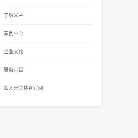
了解米兰
案例中心
企业文化
服务宗旨
加入米兰体育官网