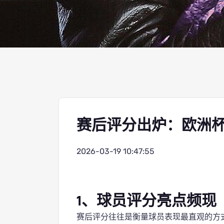
赛后评分出炉：欧洲
2026-03-19 10:47:55
1、球员评分亮点频现
赛后评分往往是衡量球员表现最直观的方